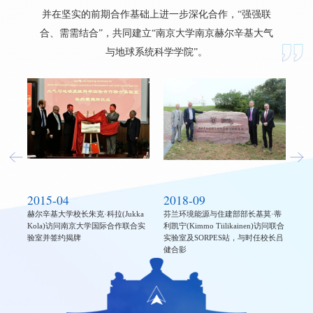
并在坚实的前期合作基础上进一步深化合作，“强强联
合、需需结合”，共同建立“南京大学南京赫尔辛基大气
与地球系统科学学院”。
2015-04
2018-09
20
赫尔辛基大学校长朱克·科拉(Jukka
芬兰环境能源与住建部部长基莫·蒂
时
大学名
Kola)访问南京大学国际合作联合实
利凯宁(Kimmo Tiilikainen)访问联合
尔
验室并签约揭牌
实验室及SORPES站，与时任校长吕
健合影