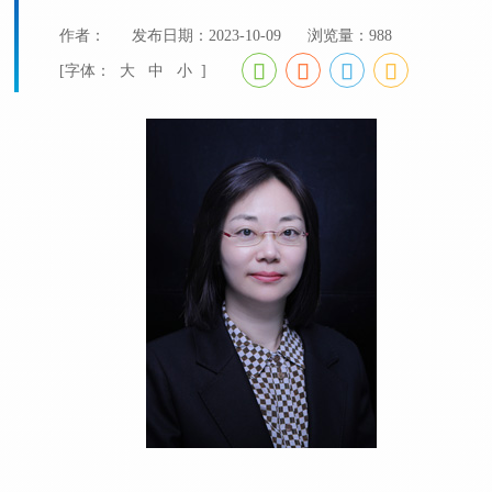
作者：
发布日期：2023-10-09
浏览量：
988
[字体：
大
中
小
]