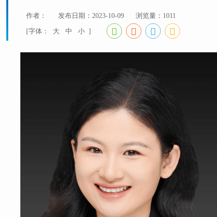
作者：
发布日期：2023-10-09
浏览量：
1011
[字体：
大
中
小
]