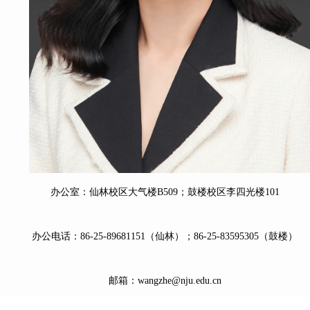
办公室：
仙林校区大气楼
B509
；
鼓楼校区李四光楼
101
办公电话
：
86-25-8968115
1
（仙林）
；
86-25-83595305
（鼓楼）
邮箱：
wangzhe@nju.edu.cn