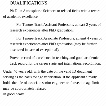
QUALIFICATIONS
Ph.D. in Atmospheric Sciences or related fields
with a record
of academic excellence.
For
Tenure-Track Assistant Professors
, at least
2 years
of
research experiences after PhD graduation;
For
Tenure-Track Associate Professors
, at least
4 years
of
research experiences after PhD graduation (may be further
discussed in case of exceptiona
l
);
Proven record of excellence in teaching
and
good academic
track record for the career stage and international recognition.
Under 40 years old, with the date on the valid ID document
serving as the basis for age verification. If the applicant already
holds the title of associate senior engineer or above, the age limit
may be appropriately relaxed.
In good health.