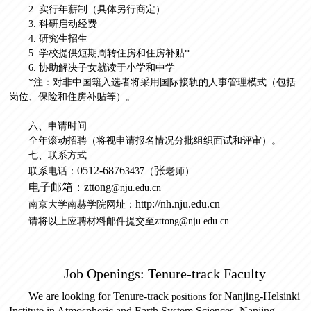
2. 实行年薪制（具体另行商定）
3. 科研启动经费
4. 研究生招生
5. 学校提供短期周转住房和住房补贴*
6. 协助解决子女就读于小学和中学
*注：对非中国籍入选者将采用国际接轨的人事管理模式（包括
岗位、保险和住房补贴等）。
六、申请时间
全年滚动招聘（将视申请报名情况分批组织面试和评审）。
七、联系方式
0512-6876
张
联系电话：
3437
（
老师）
电子邮箱：
zttong
@nju.edu.cn
http://nh.nju.edu.cn
南京大学南赫学院网址：
请将以上应聘材料邮件提交至
zttong
@nju.edu.cn
Job Openings: Ten
ure-track Faculty
We are looking for
Tenure-track
for Nanjing-Helsinki
positions
Institute in Atmospheric and Earth System Sciences
,
Nanjing