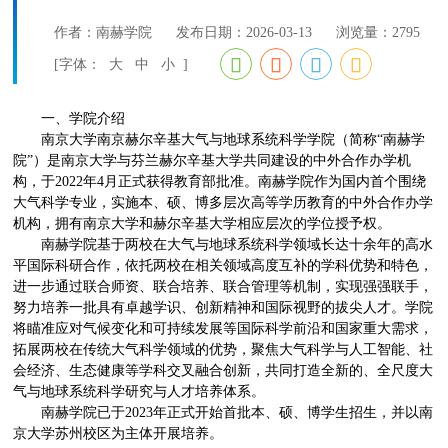
作者：南赫学院
发布日期：2026-03-13
浏览量：
2795
[字体：
大
中
小
]
一、学院介绍
南京大学南京赫尔辛基大气与地球系统科学学院（简称“南赫学
院”）是南京大学与芬兰赫尔辛基大学共同建设的中外合作办学机
构，于2022年4月正式获得教育部批准。南赫学院作为国内首个围绕
大气科学专业，实施本、硕、博多层次高等学历教育的中外合作办学
机构，拥有南京大学和赫尔辛基大学相应层次的学位授予权。
南赫学院基于两校在大气与地球系统科学领域长达十余年的高水
平国际科研合作，依托两校在相关领域高度互补的学科优势和特色，
进一步通过联合师资、联合培养、联合管理等机制，实现强强联手，
努力培养一批具有卓越学识、创新精神和国际视野的拔尖人才。学院
将瞄准应对气候变化和可持续发展等国际科学前沿和国家重大需求，
拓展两校在传统大气科学领域的优势，聚焦大气科学与人工智能、社
会经济、生态健康等学科交叉融合创新，共同打造全新的、全尺度大
气与地球系统科学研究与人才培养体系。
南赫学院已于2023年正式开始首批本、硕、博学生招生，并以南
京大学苏州校区为主体开展培养。