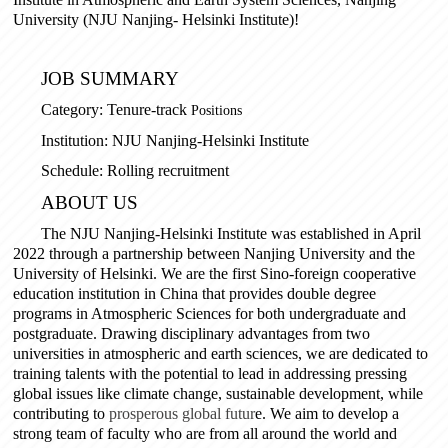
University (NJU Nanjing- Helsinki Institute)
!
JOB SUMMARY
Category: Tenure-track
Positions
Institution:
NJU Nanjing-Helsinki Institute
Schedule
:
Rolling recruitment
A
BOUT US
The NJU Nanjing-Helsinki Institute
was established in April
2022 through a partnership between Nanjing University and the
University of Helsinki. We are the
first Sino-foreign cooperative
education institution in China that provides double degree
programs in Atmospheric Sciences for both undergraduate and
postgraduate
. Drawing disciplinary advantages from two
universities in atmospheric and earth sciences,
we are d
edicated to
training talents with the potential to lead in addressing pressing
global issues like climate change, sustainable development, while
contributing to
prosperous global futur
e. We aim to develop a
strong
team
of
faculty who
are from all around the world and