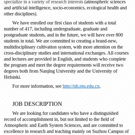
specialize in a variety of research interests
(
atmospheric sciences
and artificial intelligence, socio-economics, ecological health and
other disciplines
)
.
W
e
have enrolled our first class of students with a total
number of 417, including undergraduate, graduate and
postgraduate
students
, and in the future, we will have over 800
students in total. We are committed to creating a brand-new,
multidisciplinary cultivation system, with more attention on the
cross-disciplinary studies and international exchanges. All courses
and lectures are provided in English, and students who complete
the program and meet the degree requirements will receive two
degrees both from Nanjing University and the University of
Helsinki.
For more information, see
http://nh.nju.edu.cn
.
JOB DESCRIPTION
We are looking for candidates who have a distinguished
record of accomplishment in, but not limited to the field of
Atmospheric and Earth System Sciences, and are committed to
excellence in research and teaching mainly on Suzhou Campus of