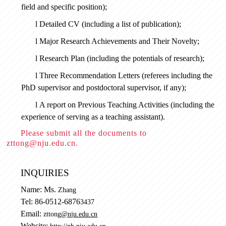
field and specific position);
l
Detailed CV (including a list of publication);
l
Major Research Achievements and Their Novelty;
l
Research Plan (including the potentials of research);
l
Three Recommendation Letters (referees including the
PhD supervisor and postdoctoral supervisor, if any);
l
A report on Previous Teaching Activities (including the
experience of serving as a teaching assistant).
Please
submi
t al
l the documents to
zttong@nju.edu.cn
.
INQUIRIES
Name: Ms.
Zhang
Tel: 86-0512-6876
3437
Email:
zttong
@nju.edu.cn
Website: