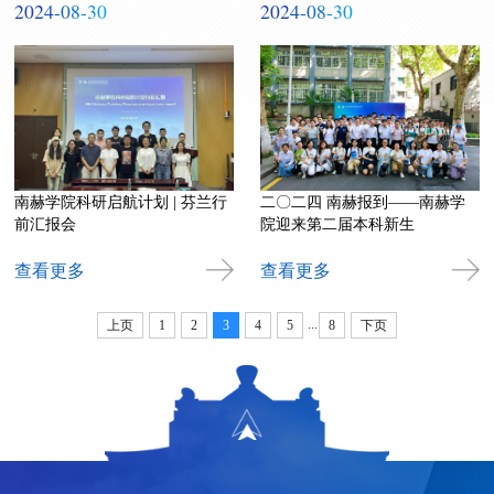
2024-08-30
2024-08-30
南赫学院科研启航计划 | 芬兰行
二〇二四 南赫报到——南赫学
前汇报会
院迎来第二届本科新生
查看更多
查看更多
...
上页
1
2
3
4
5
8
下页