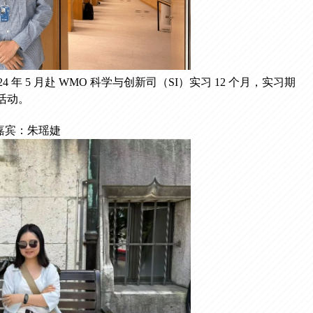
 年 5 月赴 WMO 科学与创新司（SI）实习 12 个月，实习期
活动。
嘉宾：朱瑶婕