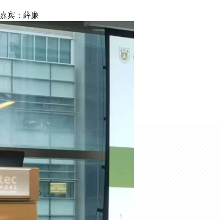
嘉宾：薛廉