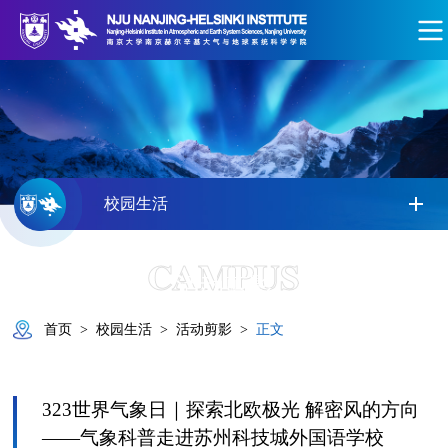
校园生活
CAMPUS
活动剪影
首页
>
校园生活
>
活动剪影
>
正文
323世界气象日｜探索北欧极光 解密风的方向
——气象科普走进苏州科技城外国语学校